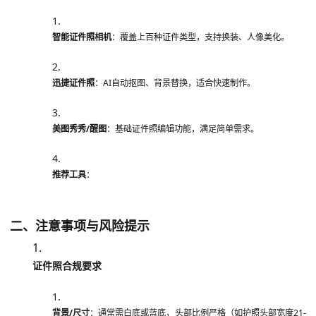
智能证件照相机
：覆盖上百种证件类型，支持换装、人像美化。
迅捷证件照
：AI自动抠图、背景替换，适合快速制作。
美图秀秀/醒图
：基础证件照编辑功能，满足简单需求。
推荐工具
：
二、注意事项与风险提示
证件照合规要求
背景/尺寸
：通常需白底或蓝底，头部比例严格（如护照头部宽度21-